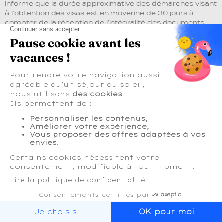
informe que la durée approximative des démarches visant
à l’obtention des visas est en moyenne de 30 jours à
compter de la réception de l’intégralité des documents
requis par l’ambassade ou le consulat concerné, cette
durée pouvant aller jusqu’à 90 jours et plus en fonction
des destinations. Pour vous aider dans l’accomplissement
de vos démarches, et connaître précisément le délai
d’obtention prévisionnel, vous pouvez consulter
l’ambassade ou le consulat du pays de destination, d’une
part, ainsi que le site
Internet
www.diplomatie.gouv.fr/fr/conseils-aux-
voyageurs/
.
• Formalités administratives spécifiques aux mineurs
(de nationalité française)
Si le mineur voyage avec un seul de ses parents, seul avec
un adulte non titulaire de l’autorité parentale ou avec un
parent ne portant pas le même nom, une autorisation de
sortie du territoire est obligatoire. Des formalités
spécifiques peuvent être demandées pour la sortie de
territoire d’un mineur (ou l’entrée sur un territoire
étranger). Selon la destination, nous vous conseillons de
consulter le site
Internet
www.diplomatie.gouv.fr/fr/conseils-aux-