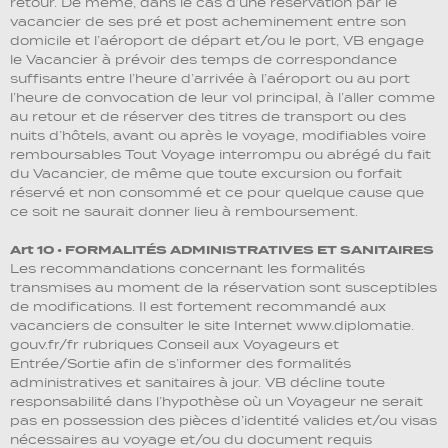
retour. De même, dans le cas d’une réservation par le
vacancier de ses pré et post acheminement entre son
domicile et l’aéroport de départ et/ou le port, VB engage
le Vacancier à prévoir des temps de correspondance
suffisants entre l’heure d’arrivée à l’aéroport ou au port
l’heure de convocation de leur vol principal, à l’aller comme
au retour et de réserver des titres de transport ou des
nuits d’hôtels, avant ou après le voyage, modifiables voire
remboursables Tout Voyage interrompu ou abrégé du fait
du Vacancier, de même que toute excursion ou forfait
réservé et non consommé et ce pour quelque cause que
ce soit ne saurait donner lieu à remboursement.
Art 10 • FORMALITÉS ADMINISTRATIVES ET SANITAIRES
Les recommandations concernant les formalités
transmises au moment de la réservation sont susceptibles
de modifications. Il est fortement recommandé aux
vacanciers de consulter le site Internet www.diplomatie.
gouv.fr/fr rubriques Conseil aux Voyageurs et
Entrée/Sortie afin de s’informer des formalités
administratives et sanitaires à jour. VB décline toute
responsabilité dans l’hypothèse où un Voyageur ne serait
pas en possession des pièces d’identité valides et/ou visas
nécessaires au voyage et/ou du document requis