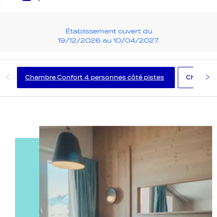
Établissement ouvert du
19/12/2026 au 10/04/2027.
Chambre Confort 4 personnes côté pistes
Chambre 