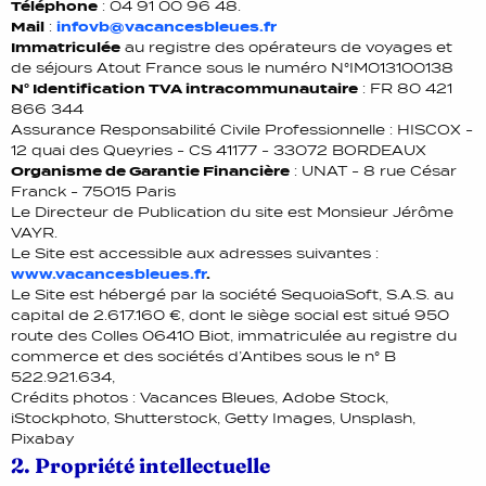
Téléphone
: 04 91 00 96 48.
Mail
:
infovb@vacancesbleues.fr
Immatriculée
au registre des opérateurs de voyages et
de séjours Atout France sous le numéro N°IM013100138
N° Identification TVA intracommunautaire
: FR 80 421
866 344
Assurance Responsabilité Civile Professionnelle : HISCOX -
12 quai des Queyries - CS 41177 - 33072 BORDEAUX
Organisme de Garantie Financière
: UNAT - 8 rue César
Franck - 75015 Paris
Le Directeur de Publication du site est Monsieur Jérôme
VAYR.
Le Site est accessible aux adresses suivantes :
www.vacancesbleues.fr
.
Le Site est hébergé par la société SequoiaSoft, S.A.S. au
capital de 2.617.160 €, dont le siège social est situé 950
route des Colles 06410 Biot, immatriculée au registre du
commerce et des sociétés d’Antibes sous le n° B
522.921.634,
Crédits photos : Vacances Bleues, Adobe Stock,
iStockphoto, Shutterstock, Getty Images, Unsplash,
Pixabay
2. Propriété intellectuelle