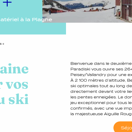
 +
atériel à la Plagne
s +
aine
Bienvenue dans le deuxième
Paradiski vous ouvre ses 264
Peisey/Vallandry pour une e
r vos
À 2 100 mètres d’altitude, B
ski optimales tout au long d
directement devant votre lie
u ski
les pentes enneigées. Le dom
jeu exceptionnel pour tous l
confirmés, avec une vue imp
la majestueuse Aiguille Roug
Séjo