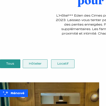
pour 
L’Hôtel*** Eden des Cimes p
2023. Laissez-vous tenter pa
des pentes enneigées. P
supplémentaires. Les fami
proximité et intimité. Ch
Tous
Hôtelier
Locatif
Rénové