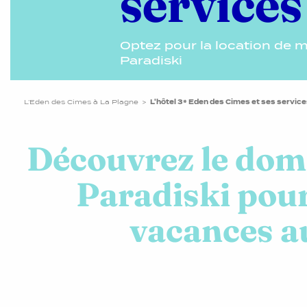
services
Optez pour la location de m
Paradiski
L’Eden des Cimes à La Plagne
L'hôtel 3* Eden des Cimes et ses service
Découvrez le dom
Paradiski pou
vacances a