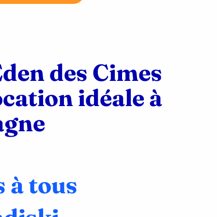
Eden des Cimes
ocation idéale à
agne
 à tous