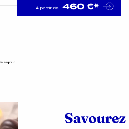
460 €*
À partir de
de séjour
Savourez 