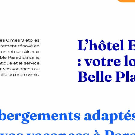
L’hôtel 
des Cimes 3 étoiles
ièrement rénové en
 un retour skis aux
: votre l
ble Paradiski sans
ique et le service
ur vos vacances au
Belle Pl
ille ou entre amis.
bergements adaptés