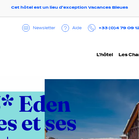
Cet hôtel est un lieu d'exception Vacances Bleues
+33 (0)4 79 09 1
Aide
Newsletter
L'hôtel
Les Ch
3* Eden
s et ses