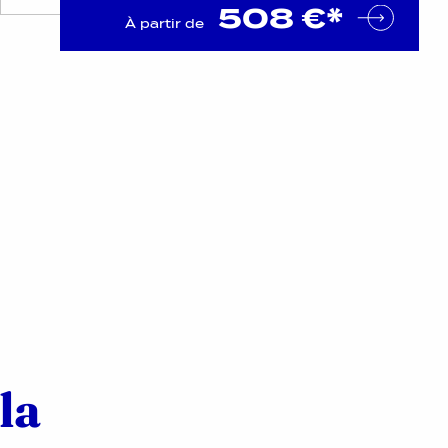
508 €*
À partir de
la